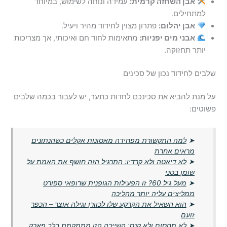
אבן השחזה קרמית:
עמידה ונוחה לשימוש, במיוחד
למתחילים.
אבן יהלום:
פתרון מצוין לחידוד מהיר ויעיל.
אבני מים יפניות:
מתאימות לחוד חם ואיכותי, אך מצריכות
יותר תחזוקה.
שלבים לחידוד נכון של סכינים
על מנת להביא את סכינכם לחדות כתער, יש לעבור בכמה שלבים
פשוטים:
➤
למה התקשורת מפחידה מאסונות אקלים כשהנתונים
מראים אחרת
➤
לא דיאטה ולא קרדיו: התרגיל הזה חושף את האמת על
שומן בטני
➤
מעל גיל 60? זו הפעילות הגופנית שרופאי ספורט
ממליצים עליה יותר מהליכה
➤
הוא השאיל את הקרקע שלו לכוורן וגילה אוצר – הכפר
זועם
➤
לא מחסום ולא קנס: השיירה הזו מתמקמת בלב פארק