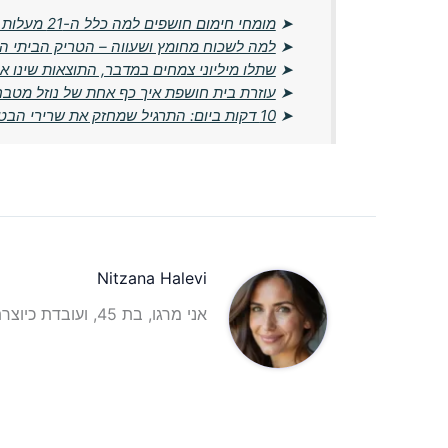
➤
מומחי חימום חושפים למה כלל ה-21 מעלות מיושן – הטמפרטורה החדשה שתחסוך לכם כסף
➤
למה לשכוח מחומץ ושעווה – הטריק הביתי ה
➤
שתלו מיליוני צמחים במדבר, התוצאות שינו א
➤
עוזרת בית חושפת איך כף אחת של נוזל מטבח
➤
10 דקות ביום: התרגיל שמחזק את שרירי הבטן בלי לשכב על הרצפה
Nitzana Halevi
אני מרגו, בת 45, ועובדת כיוצרת תוכן וכתבת תוכן אינטרנטית עם ניסיון רב בתחום.