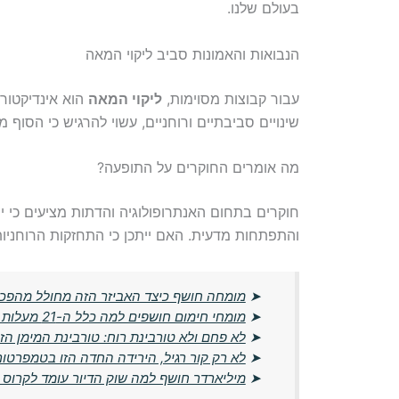
בעולם שלנו.
הנבואות והאמונות סביב ליקוי המאה
עבור קבוצות מסוימות,
ליקוי המאה
הוא אינדיקטור 
שינויים סביבתיים ורוחניים, עשוי להרגיש כי הסוף
מה אומרים החוקרים על התופעה?
חוקרים בתחום האנתרופולוגיה והדתות מציעים כי 
והתפתחות מדעית. האם ייתכן כי התחזקות הרוחניו
➤
מומחה חושף כיצד האביזר הזה מחולל מהפכ
➤
מומחי חימום חושפים למה כלל ה-21 מעלות מיושן ומה הטמפרטורה החדשה שמומלצת
➤
לא פחם ולא טורבינת רוח: טורבינת המימן 
➤
לא רק קור רגיל, הירידה החדה הזו בטמפרטו
➤
מיליארדר חושף למה שוק הדיור עומד לקרוס 