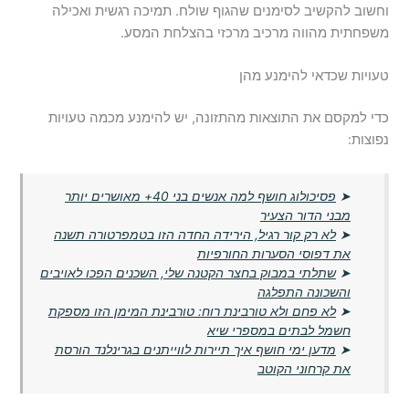
וחשוב להקשיב לסימנים שהגוף שולח. תמיכה רגשית ואכילה
משפחתית מהווה מרכיב מרכזי בהצלחת המסע.
טעויות שכדאי להימנע מהן
כדי למקסם את התוצאות מהתזונה, יש להימנע מכמה טעויות
נפוצות:
➤
פסיכולוג חושף למה אנשים בני 40+ מאושרים יותר
מבני הדור הצעיר
➤
לא רק קור רגיל, הירידה החדה הזו בטמפרטורה תשנה
את דפוסי הסערות החורפיות
➤
שתלתי במבוק בחצר הקטנה שלי, השכנים הפכו לאויבים
והשכונה התפלגה
➤
לא פחם ולא טורבינת רוח: טורבינת המימן הזו מספקת
חשמל לבתים במספרי שיא
➤
מדען ימי חושף איך תיירות לווייתנים בגרינלנד הורסת
את קרחוני הקוטב