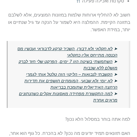
סקרנות ואכילה פעילה
חשוב לא להחליף ארוחות שלמות במזונות המוצעים, אלא לשלבם
בתזונה הקיימת. ההמלצה היא לשמור על הנקה עד גיל שנתיים או
יותר, במידת האפשר.
➤
לא חקלאי ולא דבורן, השכיר קרקע לדבוראי ועכשיו מס
הכנסה מתייחס אליו כחקלאי
➤
השתמשתי בשיטה הזו 7 ימים, הפרקט שלי חזר לברק
מושלם ללא שכבות
➤
הקשבתי לנבואות – הליקוי הזה טלטל אותי לגמרי
➤
לא יומי ולא שבועי, המומחים חושפים את תדירות
הרחצה האידיאלית שתומכת בבריאות
➤
למה התקשורת מפחידה מאסונות אקלים כשהנתונים
מראים אחרת
למה אתה בוחר במסלול הלא נכון?
האם תזונאים תמיד יודעים מה נכון? לא בהכרח. כל גוף הוא אחר,