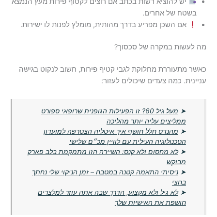
יש להוציא רשות בכתב אם רוצים לקטוף פירות מעץ הנמצא
בשטח של אחרים.
אם השכן מפריע בדרך מהותית, מומלץ לפנות לו ישירות.
מה לעשות במקרה של סכסוך?
כאשר מתעוררת מחלוקת לגבי קטיף פירות, חשוב לנקוט בגישה
עניינית. כמה צעדים שיכולים לעזור:
➤
מעל גיל 60? זו הפעילות הגופנית שרופאי ספורט
ממליצים עליה יותר מהליכה
➤
מהנדס חלל חושף איך איטליה הצטרפה למועדון
הטכנולוגיה העילית עם לוויין מכ״ם שלישי
➤
לא מחסום ולא קנס: השיירה הזו מתמקמת בלב פארק
מבוקש
➤
ניסיתי התאמה קטנה במטבח – זמן הניקוי שלי נחתך
בחצי
➤
לא גיל ולא מקצוע, הדרך שבה אתה עוזר למלצרים
חושפת את האישיות שלך