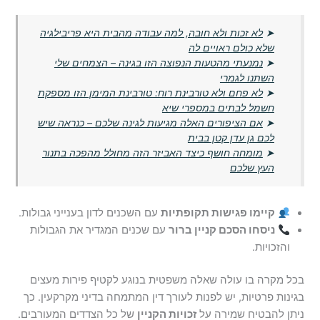
➤
לא זכות ולא חובה, למה עבודה מהבית היא פריבילגיה
שלא כולם ראויים לה
➤
נמנעתי מהטעות הנפוצה הזו בגינה – הצמחים שלי
השתנו לגמרי
➤
לא פחם ולא טורבינת רוח: טורבינת המימן הזו מספקת
חשמל לבתים במספרי שיא
➤
אם הציפורים האלה מגיעות לגינה שלכם – כנראה שיש
לכם גן עדן קטן בבית
➤
מומחה חושף כיצד האביזר הזה מחולל מהפכה בתנור
העץ שלכם
קיימו פגישות תקופתיות
עם השכנים לדון בענייני גבולות.
ניסחו הסכם קניין ברור
עם שכנים המגדיר את הגבולות
והזכויות.
בכל מקרה בו עולה שאלה משפטית בנוגע לקטיף פירות מעצים
בגינות פרטיות, יש לפנות לעורך דין המתמחה בדיני מקרקעין. כך
ניתן להבטיח שמירה על
זכויות הקניין
של כל הצדדים המעורבים.