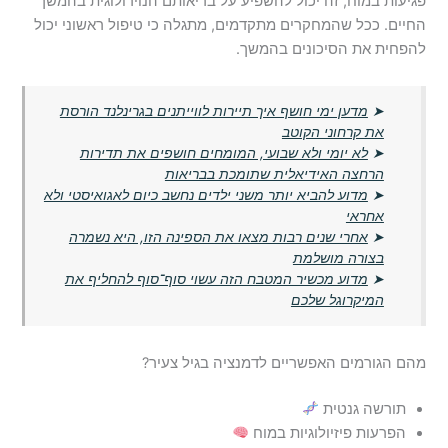
פגיעות במוח, זה יכול להשפיע על בריאותם הנוירולוגית בהמשך
החיים. ככל שהמחקרים מתקדמים, מתגלה כי טיפול ראשוני יכול
להפחית את הסיכונים בהמשך.
➤
מדען ימי חושף איך תיירות לווייתנים בגרינלנד הורסת
את קרחוני הקוטב
➤
לא יומי ולא שבועי, המומחים חושפים את תדירות
הרחצה האידיאלית שתומכת בבריאות
➤
מדוע להביא יותר משני ילדים נחשב כיום לאגואיסטי ולא
אחראי
➤
אחרי שנים רבות מצאו את הספינה הזו, היא נשמרה
בצורה מושלמת
➤
מדוע מכשיר המטבח הזה עשוי סוף־סוף להחליף את
המיקרוגל שלכם
מהם הגורמים האפשריים לדמנציה בגיל צעיר?
תורשה גנטית
הפרעות פיזיולוגיות במוח