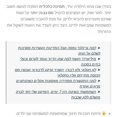
בעידן שבו אחוז הילודה יורד,
תמיכה כלכלית
הופכת לנושא חשוב
יותר. לאור זאת, יש המציעים להטיל
מס גבוה יותר
על זוגות
שאינם מעוניינים להביא ילדים, על מנת להעביר משאבים
למשפחות שמביאות ילדים. כיצד ניתן לעודד את הזוגות לשקול את
ההורות?
➤
למה גרינלנד נמסה אבל המדינות העשירות מסרבות
לשלם על הנזק
➤
מיליארדר חושף למה שוק הדיור עומד לקרוס ובעלי
בתים בסכנה
➤
לא חקלאי ולא דבורן, השכיר קרקע לדבוראי ועכשיו מס
הכנסה מתייחס אליו כחקלאי
➤
למה התקשורת מפחידה מאסונות אקלים כשהנתונים
מראים אחרת
➤
השתמשתי בשיטה הזו 7 ימים, הפרקט שלי חזר לברק
מושלם ללא שכבות
פיתוח תוכניות חינוך שמותאמות למשפחות עם ילדים.