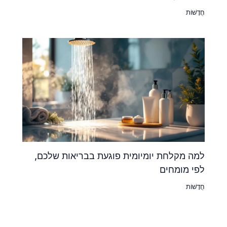
חֲדָשׁוֹת
למה מקלחת יומיומית פוגעת בבריאות שלכם,
לפי מומחים
חֲדָשׁוֹת