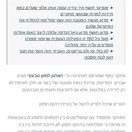
➤
פנסיונר חושף איך עיריה קנסה אותו אלפי שקלים במס
תיירות למרות שבקושי מתקיים
➤
מדוע מכשיר המטבח הזה עשוי סוף־סוף להחליף את
המיקרוגל שלכם
➤
מדען חושף מדוע גיאו־הנדסה עלולה ליצור כאוס אקלימי
➤
מעל גיל 60? זו הפעילות הגופנית שרופאי ספורט
ממליצים עליה יותר מהליכה
➤
לא בולי עץ ולא בריקטים: האביזר הזה הופך את תנור
העץ לנוח וחסכוני
מחקר נוסף שפורסם לאחרונה ע"י
הארגון למזון טבעוני
מציע
שברוב המדינות, צריכת כמות מועטה של בשר או חלב תורמת לא
רק לירידה בפליטות, אלא גם ליתרונות תזונתיים מובהקים.
הטריק שיכול לסייע להקל על בעיית זיהום המזון
המחקר מתמודד עם קונפליקטים בין חקלאים לתומכים בטבעונות.
זה מראה כי המלחמה בזיהום המזון לא חייבת להיות בין בין
חקלאים וטבעונים. ייתכן שהפתרון הוא שיתוף פעולה בין שני