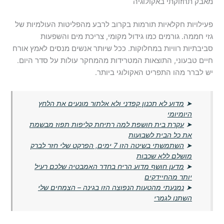
מאבק תחזוקתי באקולוגיה
פעילויות חקלאיות תורמות בקרוב לרבע מהפליטות העולמיות של
גזי חממה. גורמים כמו גידול מקומי, צריכת מים והשפעות
סביבתיות רוויות במחלוקות. ככל שיותר אנשים מנסים לאמץ אורח
חיים טבעוני, התוצאות המטרידות מהמחקר עולות על סדר היום.
יש לברר מהו התפריט האקולוגי ביותר.
➤
מדוע לא תכנון קפדני ולא אלתור מונעים את הלחץ
היומיומי
➤
עקרת בית חושפת למה רתיחת קליפות תפוז מבשמת
את כל הבית לשבועות
➤
השתמשתי בשיטה הזו 7 ימים, הפרקט שלי חזר לברק
מושלם ללא שכבות
➤
מדען חושף מדוע הריח בחדר האמבטיה שלכם רעיל
יותר מהחיידקים
➤
נמנעתי מהטעות הנפוצה הזו בגינה – הצמחים שלי
השתנו לגמרי