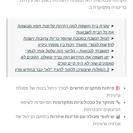
הקדמה טכנולוגית היא המפתח להצלחה בשוק הגרעין הימי.
בריטניה מתמקדת ב:
➤
עקרת בית חושפת למה רתיחת קליפות תפוז מבשמת
את כל הבית לשבועות
➤
הנוזל הנשכח במטבח שהופך כריות צהובות וישנות
לחדשות לגמרי ומעורר ויכוח בין מומחי ניקיון
➤
הקשבתי לנבואות – הליקוי הזה טלטל אותי לגמרי
➤
יפן חשפה את החידוש הזה בנייר טואלט, הקונים לא
מאמינים שזה לא היה קיים קודם
➤
3 המזלות שיצטרכו ללמוד להגיד "לא" כבר בחודש מרץ
פיתוח מתקנים חדשים
לצורך ניהול בטוח של פסולת
גרעינית.
מחקר על טכנולוגיות מתקדמות
המיועדות לשיפור
הביצועים והבטיחות.
שיתופי פעולה עם מדינות אחרות
בתחום הניהול של
אנרגיה גרעינית.