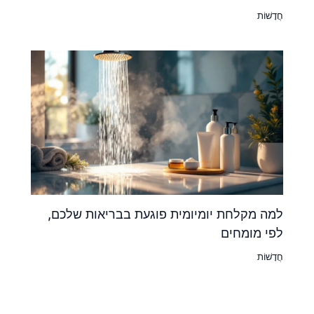
חֲדָשׁוֹת
למה מקלחת יומיומית פוגעת בבריאות שלכם,
לפי מומחים
חֲדָשׁוֹת