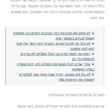
הגילויים האחרונים מצביעים על כך שהמסה תוצאה של תופעות
כולל רוחות הר, אשר משפיעות על האקלים המקומי. עם עליית
הטמפרטורות, סלעים ושטחים כהים יותר חשופים, והם סופגים
יותר חום.
➤
לא פחם ולא טורבינת רוח: טורבינת המימן הזו מספקת
חשמל לבתים במספרי שיא
➤
לא בולי עץ ולא בריקטים: האביזר הזה הופך את תנור
העץ לנוח וחסכוני
➤
רופא עור חושף מדוע בני הגיל השלישי לא צריכים
להתקלח כל יום
➤
אחרי שנים רבות מצאו את הספינה הזו, היא נשמרה
בצורה מושלמת
➤
לא גיל ולא מקצוע, הדרך שבה אתה עוזר למלצרים
חושפת את האישיות שלך
חשיבות קרחונים למערכת האקולוגית
קרחונים מספקים מים לנהרות הגדולים בעולם, כמו הגנגס