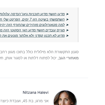
➤
מדען חושף מדוע תוכניות גיאו־הנדסה עלולות
➤
השתמשתי בשיטה הזו 7 ימים, הפרקט שלי חזר לברק מושלם ללא שכבות
➤
למה מטאורולוגים מזהירים שהחורף הזה יהיה
➤
מגייס עובדים חושף מדוע האי הסקוטי הזה מציע 1000 אירו ב
➤
מדוע לא תכנון קפדני ולא אלתור מונעים את ה
סגנון התקשורת הלא מילולית כולל בתוכו מגוון רחב
מאחורי הגב
, יכול לפתוח דלתות או לסגור אותן, תל
Nitzana Halevi
אני מרגו, בת 45, ועובדת כיוצרת תוכן וכתבת תוכן אינטרנטית עם ניסיון רב בתחום.