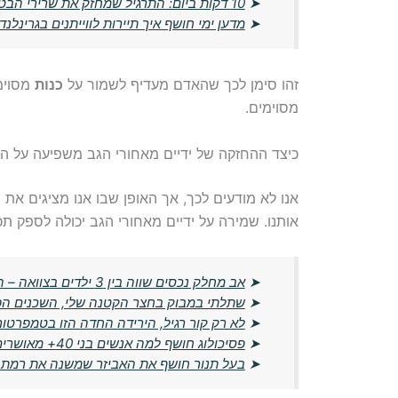
➤
10 דקות ביום: התרגיל שמחזק את שרירי הבטן בלי לשכב על הרצפה
➤
מדען ימי חושף איך תיירות לווייתנים בגרינלנ
זהו סימן לכך שהאדם מעדיף לשמור על
כנות
מסוימ
מסוימים.
כיצד ההחזקה של ידיים מאחורי הגב משפיעה על 
אנו לא מודעים לכך, אך האופן שבו אנו מציגים את
אותנו. שמירה על ידיים מאחורי הגב יכולה לספק תכנ
➤
אב מחלק נכסים שווה בין 3 ילדים בצוואה – האישה זועמת על חוסר הצדק
➤
שתלתי במבוק בחצר הקטנה שלי, השכנים הפכ
➤
לא רק קור רגיל, הירידה החדה הזו בטמפרטו
➤
פסיכולוג חושף למה אנשים בני 40+ מאושרים יותר מבני הדור הצעיר
➤
בעל תנור חושף את האביזר שמשנה את רמת 