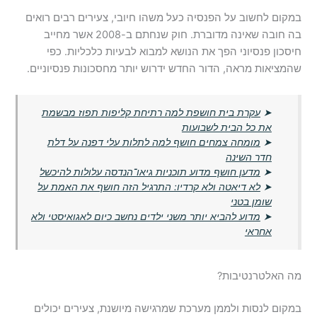
במקום לחשוב על הפנסיה כעל משהו חיובי, צעירים רבים רואים
בה חובה שאינה מדוברת. חוק שנחתם ב-2008 אשר מחייב
חיסכון פנסיוני הפך את הנושא למבוא לבעיות כלכליות. כפי
שהמציאות מראה, הדור החדש ידרוש יותר מחסכונות פנסיוניים.
➤
עקרת בית חושפת למה רתיחת קליפות תפוז מבשמת
את כל הבית לשבועות
➤
מומחה צמחים חושף למה לתלות עלי דפנה על דלת
חדר השינה
➤
מדען חושף מדוע תוכניות גיאו־הנדסה עלולות להיכשל
➤
לא דיאטה ולא קרדיו: התרגיל הזה חושף את האמת על
שומן בטני
➤
מדוע להביא יותר משני ילדים נחשב כיום לאגואיסטי ולא
אחראי
מה האלטרנטיבות?
במקום לנסות ולממן מערכת שמרגישה מיושנת, צעירים יכולים