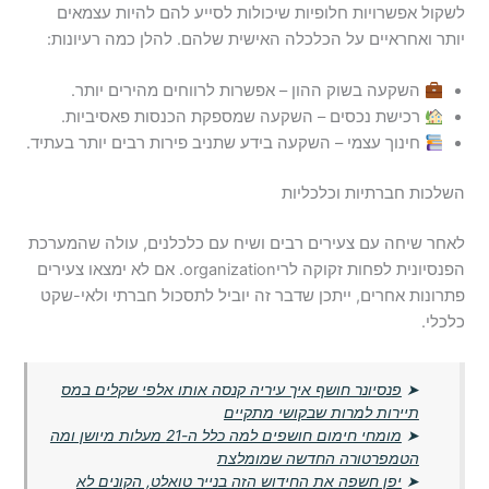
לשקול אפשרויות חלופיות שיכולות לסייע להם להיות עצמאים
יותר ואחראיים על הכלכלה האישית שלהם. להלן כמה רעיונות:
השקעה בשוק ההון – אפשרות לרווחים מהירים יותר.
רכישת נכסים – השקעה שמספקת הכנסות פאסיביות.
חינוך עצמי – השקעה בידע שתניב פירות רבים יותר בעתיד.
השלכות חברתיות וכלכליות
לאחר שיחה עם צעירים רבים ושיח עם כלכלנים, עולה שהמערכת
הפנסיונית לפחות זקוקה לריorganization. אם לא ימצאו צעירים
פתרונות אחרים, ייתכן שדבר זה יוביל לתסכול חברתי ולאי-שקט
כלכלי.
➤
פנסיונר חושף איך עיריה קנסה אותו אלפי שקלים במס
תיירות למרות שבקושי מתקיים
➤
מומחי חימום חושפים למה כלל ה-21 מעלות מיושן ומה
הטמפרטורה החדשה שמומלצת
➤
יפן חשפה את החידוש הזה בנייר טואלט, הקונים לא