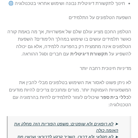
חינוך לתקשורת דיגיטלית נבונה ושימוש אחראי בטכנולוגיה
השפעת הטלפונים על התלמידים
הטלפון החכם מציע עולם שלם של אפשרויות, אך מה באמת קורה
כאשר תלמידים עושים בו שימוש במהלך הלימודים? השפעת
הטלפונים אינה מתמצית רק בהפרעה ללמידה, אלא גם יכולה
להשפיע על
תקשורת דיגיטלית
עם חברים וסגל ההוראה.
מדיניות חינוכית רחבה יותר
לא ניתן פשוט לאסור את השימוש בטלפונים מבלי להבין את
המשמעויות העמוקות יותר. מורים ומחנכים צריכים להיות מודעים
ל
כללי בית ספר
שיכולים לעזור לתלמידים לחיות בהרמוניה עם
הטכנולוגיה:
➤
לא רופאים ולא שופטים: משפט הפוריות הזה מחלק את
האומה כולה
➤
לא חקלאי ולא דבורן, השכיר קרקע לדבוראי ועכשיו מס