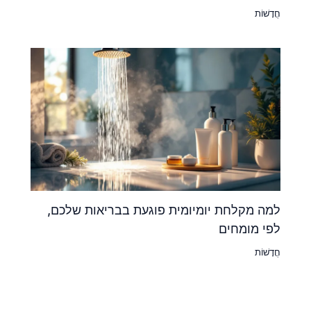
חֲדָשׁוֹת
למה מקלחת יומיומית פוגעת בבריאות שלכם,
לפי מומחים
חֲדָשׁוֹת