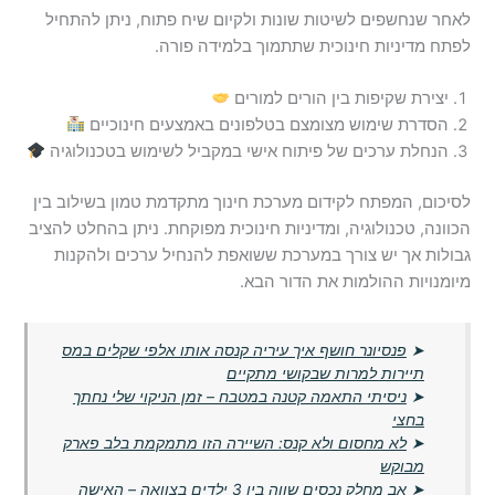
לאחר שנחשפים לשיטות שונות ולקיום שיח פתוח, ניתן להתחיל
לפתח מדיניות חינוכית שתתמוך בלמידה פורה.
יצירת שקיפות בין הורים למורים
הסדרת שימוש מצומצם בטלפונים באמצעים חינוכיים
הנחלת ערכים של פיתוח אישי במקביל לשימוש בטכנולוגיה
לסיכום, המפתח לקידום מערכת חינוך מתקדמת טמון בשילוב בין
הכוונה, טכנולוגיה, ומדיניות חינוכית מפוקחת. ניתן בהחלט להציב
גבולות אך יש צורך במערכת ששואפת להנחיל ערכים ולהקנות
מיומנויות ההולמות את הדור הבא.
➤
פנסיונר חושף איך עיריה קנסה אותו אלפי שקלים במס
תיירות למרות שבקושי מתקיים
➤
ניסיתי התאמה קטנה במטבח – זמן הניקוי שלי נחתך
בחצי
➤
לא מחסום ולא קנס: השיירה הזו מתמקמת בלב פארק
מבוקש
➤
אב מחלק נכסים שווה בין 3 ילדים בצוואה – האישה