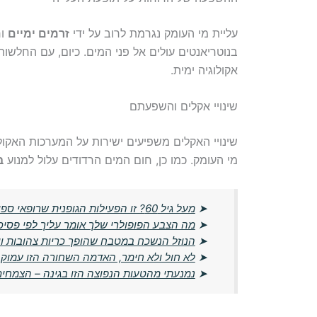
עליית מי העומק נגרמת לרוב על ידי
זרמים ימיים
ור
בנוטריאנטים עולים אל פני המים. כיום, עם החלשו
אקולוגיה ימית.
שינויי אקלים והשפעתם
שינויי האקלים משפיעים ישירות על המערכות האקולו
מי העומק. כמו כן, חום המים הרדודים עלול למנוע
ב
➤
מעל גיל 60? זו הפעילות הגופנית שרופאי ספורט ממליצים עליה יותר מהליכה
➤
מה הצבע הפופולרי שלך אומר עליך לפי פסיכו
➤
הנוזל הנשכח במטבח שהופך כריות צהובות וישנ
➤
לא חול ולא חימר, האדמה השחורה הזו עמו
➤
נמנעתי מהטעות הנפוצה הזו בגינה – הצמחים