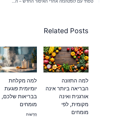
טסתי עם לופטהנזה אחרי האיסור החדש – האווירה על הסיפון השתנתה לגמרי
Related Posts
למה התזונה
למה מקלחת
הבריאה ביותר אינה
יומיומית פוגעת
אורגנית ואינה
בבריאות שלכם, ל
מקומית, לפי
מומחים
מומחים
חֲדָשׁוֹת