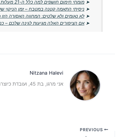
➤
מומחי חימום חושפים למה כלל ה-21 מעלות מיושן ומה הטמפרטורה החדשה שמומלצת
➤
ניסיתי התאמה קטנה במטבח – זמן הניקוי של
➤
לא נאומים ולא שלטים: המחווה האסורה הזו
➤
אם הציפורים האלה מגיעות לגינה שלכם – כנר
Nitzana Halevi
אני מרגו, בת 45, ועובדת כיוצרת תוכן וכתבת תוכן אינטרנטית עם ניסיון רב בתחום.
PREVIOUS