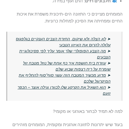
חלבונים רזים
: דגים ועוף במידה.
המומחים מציינים כי התזונה הים-תיכונית משפרת את איכות
החיים ומפחיתה את הסיכון למחלות כרוניות.
➤
לא הצלה ולא שיקום, החזרת הצבים הענקיים בגלפגוס
עלולה להרוס את האיזון הטבעי
➤
מה הצבע הפופולרי שלך אומר עליך לפי פסיכולוגיית
הצבעים
➤
עוזרת בית חושפת איך כף אחת של נוזל מטבח זול
שומרת על ריח רצפות שבוע שלם
➤
מדוע מכשיר המטבח הזה עשוי סוף־סוף להחליף את
המיקרוגל שלכם
➤
הוא השאיל את הקרקע שלו לכוורן וגילה אוצר – הכפר
זועם
למה לא תמיד לבחור באורגני או מקומי?
בעוד שיש יתרונות לתזונה אורגנית ומקומית, המומחים מזהירים