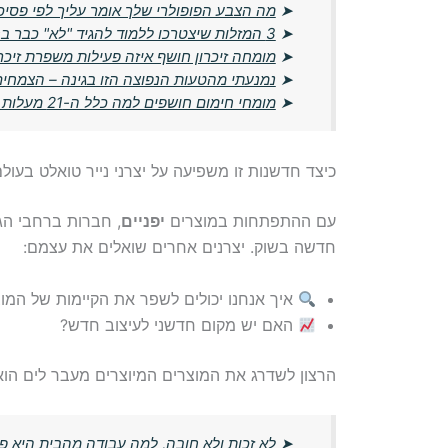
➤
מה הצבע הפופולרי שלך אומר עליך לפי פסיכו
➤
3 המזלות שיצטרכו ללמוד להגיד "לא" כבר בחודש מרץ
➤
מומחה זיכרון חושף איזה פעילות משפרת זיכרון אחרי גיל 0
➤
נמנעתי מהטעות הנפוצה הזו בגינה – הצמחים
➤
מומחי חימום חושפים למה כלל ה-21 מעלות מיושן – הטמפרטורה החדשה שתחסוך לכם כסף
כיצד חדשנות זו משפיעה על יצרני נייר טואלט בעול
עם ההתפתחות במוצרים
יפניים
, חברות ברחבי הג
חדשה בשוק. יצרנים אחרים שואלים את עצמם:
איך אנחנו יכולים לשפר את הקיימות של המוצ
האם יש מקום חדשני לעיצוב חדש?
הרצון לשדרג את המוצרים המיוצרים מעבר לים הוא 
➤
לא זכות ולא חובה, למה עבודה מהבית היא פר