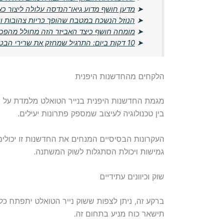
➤
מדען חושף מדוע גיאו־הנדסה עלולה ליצור כא
➤
הנוזל הנשכח במטבח שהופך כריות צהובות וישנ
➤
מומחה חושף כיצד האביזר הזה מחולל מהפכ
➤
10 דקות ביום: התרגיל שמחזק את שרירי הבטן בלי לשכב על הרצפה
הלקחים מהחדשנות היפנית
מגמת החדשנות היפנית בנייר הטואלט מלמדת על 
בין טכנולוגיה לעיצוב שמספק פתרונות יעילים.
העקרונות הבסיסיים המנחים את החדשנות זו יכול
גמישות ויכולת הסתגלות לשוק המשתנה.
שוק וכיוונים עתידיים
ברקע זה, ניתן לצפות ששוק נייר הטואלט יתפתח כל ה
תישאר כוח מניע בתחום זה.