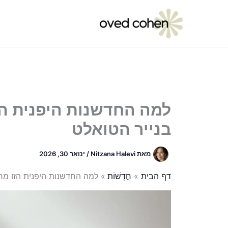
ילוג
תוכן
למה החדשנות היפנית ה
בנייר הטואלט
מאת
Nitzana Halevi
/
ינואר 30, 2026
דף הבית
חֲדָשׁוֹת
למה החדשנות היפנית הזו מח