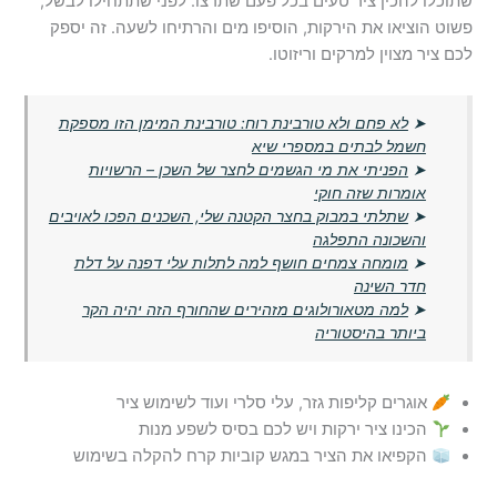
שתוכלו להכין ציר טעים בכל פעם שתרצו. לפני שתתחילו לבשל,
פשוט הוציאו את הירקות, הוסיפו מים והרתיחו לשעה. זה יספק
לכם ציר מצוין למרקים וריזוטו.
➤
לא פחם ולא טורבינת רוח: טורבינת המימן הזו מספקת
חשמל לבתים במספרי שיא
➤
הפניתי את מי הגשמים לחצר של השכן – הרשויות
אומרות שזה חוקי
➤
שתלתי במבוק בחצר הקטנה שלי, השכנים הפכו לאויבים
והשכונה התפלגה
➤
מומחה צמחים חושף למה לתלות עלי דפנה על דלת
חדר השינה
➤
למה מטאורולוגים מזהירים שהחורף הזה יהיה הקר
ביותר בהיסטוריה
אוגרים קליפות גזר, עלי סלרי ועוד לשימוש ציר
הכינו ציר ירקות ויש לכם בסיס לשפע מנות
הקפיאו את הציר במגש קוביות קרח להקלה בשימוש