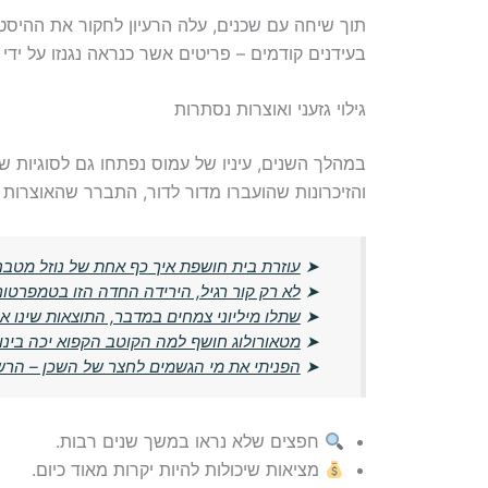
תוך שיחה עם שכנים, עלה הרעיון לחקור את ההיסט
בעידנים קודמים – פריטים אשר כנראה נגנזו על ידי 
גילוי גזעני ואוצרות נסתרות
במהלך השנים, עיניו של עמוס נפתחו גם לסוגיות ש
והזיכרונות שהועברו מדור לדור, התברר שהאוצרות
➤
עוזרת בית חושפת איך כף אחת של נוזל מטבח
➤
לא רק קור רגיל, הירידה החדה הזו בטמפרטו
➤
שתלו מיליוני צמחים במדבר, התוצאות שינו א
➤
מטאורולוג חושף למה הקוטב הקפוא יכה בינוא
➤
הפניתי את מי הגשמים לחצר של השכן – הרשו
חפצים שלא נראו במשך שנים רבות.
מציאות שיכולות להיות יקרות מאוד כיום.