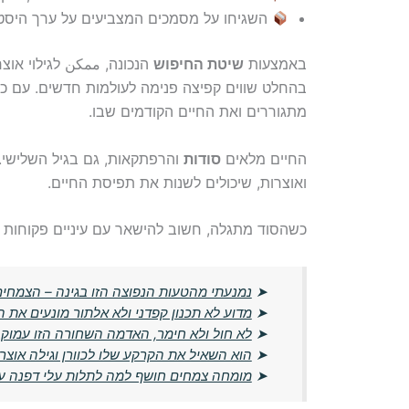
השגיחו על מסמכים המצביעים על ערך היסטו
באמצעות
שיטת החיפוש
הנכונה, ممکن לגילוי אוצר
בהחלט שווים קפיצה פנימה לעולמות חדשים. עם כל 
מתגוררים ואת החיים הקודמים שבו.
החיים מלאים
סודות
והרפתקאות, גם בגיל השלישי. ל
ואוצרות, שיכולים לשנות את תפיסת החיים.
כשהסוד מתגלה, חשוב להישאר עם עיניים פקוחות 
➤
נמנעתי מהטעות הנפוצה הזו בגינה – הצמחים
➤
מדוע לא תכנון קפדני ולא אלתור מונעים את ה
➤
לא חול ולא חימר, האדמה השחורה הזו עמו
➤
הוא השאיל את הקרקע שלו לכוורן וגילה אוצר
➤
מומחה צמחים חושף למה לתלות עלי דפנה ע