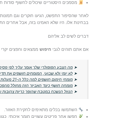
מסמכים היסטוריים שיכולים לחשוף סודות ח
לאחר שהסיפור התפשט, הגיעו חוקרים וגם תמונות ש
בבחינות אלו. היו שלא האמינו בזה, אבל אחרים הת
דברים לשים לב אליהם
אם אתם תוהים לגבי
חיפוש
ממצאים וחפצים יקרי ער
➤
מה הצבע הפופולרי שלך אומר עליך לפי פסיכו
➤
לא יומי ולא שבועי, המומחים חושפים את תד
➤
מומחי חימום חושפים למה כלל ה-21 מעלות מיושן – הטמפרטורה החדשה שתחסוך לכם כסף
➤
מומחה חושף כיצד האביזר הזה מחולל מהפכ
➤
הנוזל הנשכח במטבח שהופך כריות צהובות וישנ
השתמשו בכלים מתאימים לחקירת האזור.
חפשו אחר פריטים עשויים חומר איכותי, כגון פ