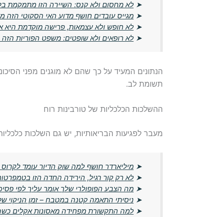
➤
לא מחסום ולא קנס: השיירה הזו מתמקמת ב
➤
מגייס עובדים חושף מדוע האי הסקוטי הזה מציע 1000 אירו ב
➤
לא חופש ולא עצמאות, פרישה מוקדמת היא א
➤
לא רופאים ולא שופטים: משפט הפוריות הזה
הנתונים המעיד על כך שהם לא מוגנים מפני הסיכונ
תשומת לב.
ההשלכות הכלכליות של טורבינות רוח
מעבר לפגיעות הבריאותיות, יש גם השלכות כלכליות 
➤
מיליארדר חושף למה שוק הדיור עומד לקרוס 
➤
לא רק קור רגיל, הירידה החדה הזו בטמפרטו
➤
מה הצבע הפופולרי שלך אומר עליך לפי פסיכו
➤
ניסיתי התאמה קטנה במטבח – זמן הניקוי של
➤
למה התקשורת מפחידה מאסונות אקלים כשה