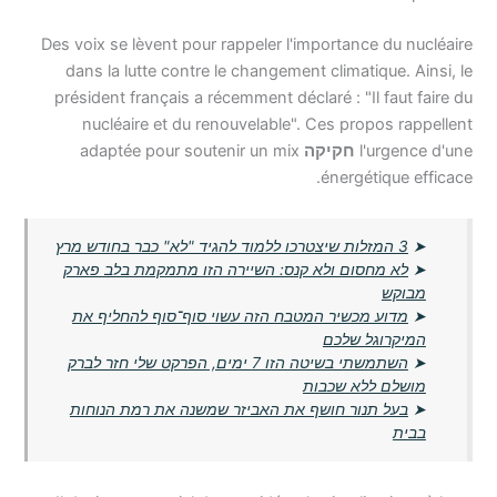
Des voix se lèvent pour rappeler l'importance du nucléaire
dans la lutte contre le changement climatique. Ainsi, le
président français a récemment déclaré : "Il faut faire du
nucléaire et du renouvelable". Ces propos rappellent
l'urgence d'une
חקיקה
adaptée pour soutenir un mix
énergétique efficace.
➤
3 המזלות שיצטרכו ללמוד להגיד "לא" כבר בחודש מרץ
➤
לא מחסום ולא קנס: השיירה הזו מתמקמת בלב פארק
מבוקש
➤
מדוע מכשיר המטבח הזה עשוי סוף־סוף להחליף את
המיקרוגל שלכם
➤
השתמשתי בשיטה הזו 7 ימים, הפרקט שלי חזר לברק
מושלם ללא שכבות
➤
בעל תנור חושף את האביזר שמשנה את רמת הנוחות
בבית