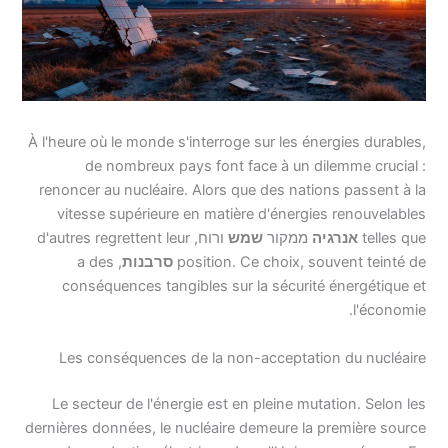
À l'heure où le monde s'interroge sur les énergies durables,
de nombreux pays font face à un dilemme crucial :
renoncer au nucléaire. Alors que des nations passent à la
vitesse supérieure en matière d'énergies renouvelables
telles que
אנרגיה
ממקור
שמש
ורוח, d'autres regrettent leur
position. Ce choix, souvent teinté de
סרבנות
, a des
conséquences tangibles sur la sécurité énergétique et
l'économie.
Les conséquences de la non-acceptation du nucléaire
Le secteur de l'énergie est en pleine mutation. Selon les
dernières données, le nucléaire demeure la première source