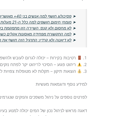
➤
פסיכולוג חושף למה אנשים בני 40+ מאושרים יותר מבני הדור הצעיר
➤
מומחי חימום חושפים למה כלל ה-21 מעלות מיושן – הטמפרטורה החדשה שתחסוך לכם כסף
➤
לא מחסום ולא קנס: השיירה הזו מתמקמת ב
➤
למה התקשורת מפחידה מאסונות אקלים כשה
➤
לא דיאטה ולא קרדיו: התרגיל הזה חושף את 
רטיבות בקירות – יכולה לגרום לעובש ולהשפי
ריהוט פגוע – הסיכוי לריהוט יקר לפתח נזקים
הוצאות תיקון – תקלות לא מטופלות צפויות לד
למידע נוסף ודוגמאות מעשיות
לפרטים נוספים על ניהול משפכים והנזקים שנגרמי
דאגה מראש לניהול נכון של המים יכולה למנוע בעיו