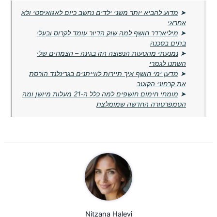
➤
מדוע להביא יותר משני ילדים נחשב כיום לאגואיסטי ולא
אחראי
➤
מיליארדר חושף למה שוק הדיור עומד לקרוס ובעלי
בתים בסכנה
➤
נמנעתי מהטעות הנפוצה הזו בגינה – הצמחים שלי
השתנו לגמרי
➤
מדען ימי חושף איך תיירות לווייתנים בגרינלנד הורסת
את קרחוני הקוטב
➤
מומחי חימום חושפים למה כלל ה-21 מעלות מיושן ומה
הטמפרטורה החדשה שמומלצת
Nitzana Halevi