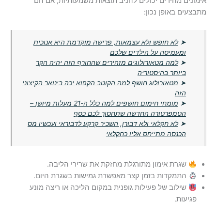
אימונים מהירים יכולים להניב תוצאות משמעותיות, אם הם
מתבצעים באופן נכון:
➤
לא חופש ולא עצמאות, פרישה מוקדמת היא אנוכית
ומעמיסה על הילדים שלכם
➤
למה מטאורולוגים מזהירים שהחורף הזה יהיה הקר
ביותר בהיסטוריה
➤
מטאורולוג חושף למה הקוטב הקפוא יכה בינואר הקיצוני
הזה
➤
מומחי חימום חושפים למה כלל ה-21 מעלות מיושן –
הטמפרטורה החדשה שתחסוך לכם כסף
➤
לא חקלאי ולא דבורן, השכיר קרקע לדבוראי ועכשיו מס
הכנסה מתייחס אליו כחקלאי
שגרת אימון מתורגלת מחזקת את שרירי הליבה.
התמקדות בזמן קצר מאפשרת גמישות בשגרת היום.
שילוב של פעילות גופנית במקום הליכה או ריצה מונע
פגיעות.