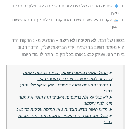
שתייה מרובה של מים עוזרת בשמירה על חילוף חומרים
תקין.
הקפידו על שעות שינה מספקות כדי לתמוך בהתאוששות
הגוף.
בסופו של דבר,
לא הליכה ולא ריצה
– התרגיל מ-5 הדקות הזה
הוא מפתח חשוב בהגשמת יעדי הבריאות שלך, והדבר הטוב
ביותר הוא שניתן לבצע אותו בכל מקום. התחילו עוד היום!
➤
הנוזל הנשכח במטבח שהופך כריות צהובות וישנות
לחדשות לגמרי ומעורר ויכוח בין מומחי ניקיון
➤
ניסיתי התאמה קטנה במטבח – זמן הניקוי שלי נחתך
בחצי
➤
לא בולי עץ ולא בריקטים: האביזר הזה הופך את תנור
העץ לנוח וחסכוני
➤
מדען חושף מדוע תוכניות גיאו־הנדסה עלולות להיכשל
➤
בעל תנור חושף את האביזר שמשנה את רמת הנוחות
בבית