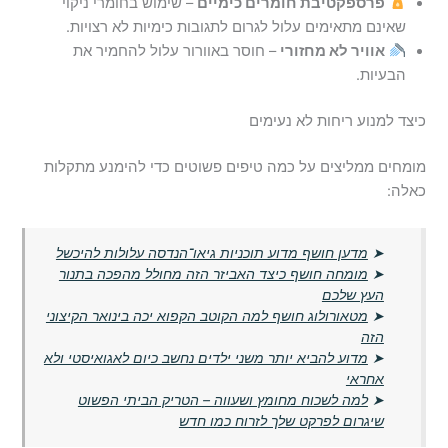
פרספקטיבת חומרים כימיים
– שימוש בחומרי ניקוי
שאינם מתאימים עלול לגרום לתגובות כימיות לא רצויות.
אוויר לא מחזורי
– חוסר באוורור עלול להחמיר את
הבעיות.
כיצד למנוע ריחות לא נעימים
מומחים ממליצים על כמה טיפים פשוטים כדי להימנע מתקלות
כאלה:
➤
מדען חושף מדוע תוכניות גיאו־הנדסה עלולות להיכשל
➤
מומחה חושף כיצד האביזר הזה מחולל מהפכה בתנור
העץ שלכם
➤
מטאורולוג חושף למה הקוטב הקפוא יכה בינואר הקיצוני
הזה
➤
מדוע להביא יותר משני ילדים נחשב כיום לאגואיסטי ולא
אחראי
➤
למה לשכוח מחומץ ושעווה – הטריק הביתי הפשוט
שיגרום לפרקט שלך לזרוח כמו חדש