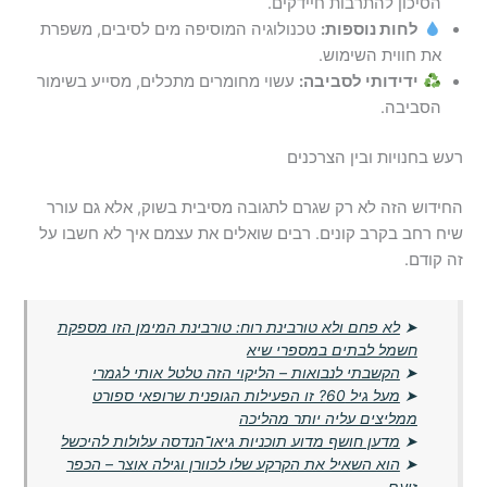
הסיכון להתרבות חיידקים.
לחות נוספות:
טכנולוגיה המוסיפה מים לסיבים, משפרת
את חווית השימוש.
ידידותי לסביבה:
עשוי מחומרים מתכלים, מסייע בשימור
הסביבה.
רעש בחנויות ובין הצרכנים
החידוש הזה לא רק שגרם לתגובה מסיבית בשוק, אלא גם עורר
שיח רחב בקרב קונים. רבים שואלים את עצמם איך לא חשבו על
זה קודם.
➤
לא פחם ולא טורבינת רוח: טורבינת המימן הזו מספקת
חשמל לבתים במספרי שיא
➤
הקשבתי לנבואות – הליקוי הזה טלטל אותי לגמרי
➤
מעל גיל 60? זו הפעילות הגופנית שרופאי ספורט
ממליצים עליה יותר מהליכה
➤
מדען חושף מדוע תוכניות גיאו־הנדסה עלולות להיכשל
➤
הוא השאיל את הקרקע שלו לכוורן וגילה אוצר – הכפר
זועם