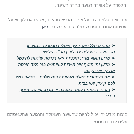
והקפדה על אווירה רגועה בחדר השינה.
אם רוצים ללמוד עוד על צמחי מרפא טבעיים, אפשר גם לקרוא על
שחיתות אחת נוספת שיכולה לסייע בשינה:
כאן
.
➤
מהנדס חלל חושף איך איטליה הצטרפה למועדון
הטכנולוגיה העילית עם לוויין מכ״ם שלישי
➤
מדען חושף מדוע תוכניות גיאו־הנדסה עלולות להיכשל
➤
מדען ימי חושף איך תיירות לווייתנים בגרינלנד הורסת
את קרחוני הקוטב
➤
אם הציפורים האלה מגיעות לגינה שלכם – כנראה שיש
לכם גן עדן קטן בבית
➤
ניסיתי התאמה קטנה במטבח – זמן הניקוי שלי נחתך
בחצי
בזכות מידע זה, יכול להיות שהשינה העמוקה והרגועה שהשאפתם
אליה קרובה מתמיד.