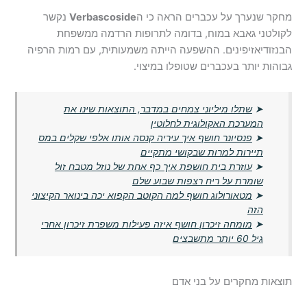
מחקר שנערך על עכברים הראה כי ה
Verbascoside
נקשר
לקולטני גאבא במוח, בדומה לתרופות הרדמה ממשפחת
הבנזודיאזיפינים. ההשפעה הייתה משמעותית, עם רמות הרפיה
גבוהות יותר בעכברים שטופלו במיצוי.
➤
שתלו מיליוני צמחים במדבר, התוצאות שינו את
המערכת האקולוגית לחלוטין
➤
פנסיונר חושף איך עיריה קנסה אותו אלפי שקלים במס
תיירות למרות שבקושי מתקיים
➤
עוזרת בית חושפת איך כף אחת של נוזל מטבח זול
שומרת על ריח רצפות שבוע שלם
➤
מטאורולוג חושף למה הקוטב הקפוא יכה בינואר הקיצוני
הזה
➤
מומחה זיכרון חושף איזה פעילות משפרת זיכרון אחרי
גיל 60 יותר מתשבצים
תוצאות מחקרים על בני אדם