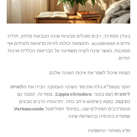
בעידן המודרני, רבים סובלים מבעיות שינה הנובעות מלחץ, חרדה
וחיים א accelerated. התוצאות יכולות להיות מדאיגות ולעיתים אף
מסוכנות, כאשר שינה לקויה משפיעה על הבריאות הכללית ואיכות
החיים.
הצמח שיכול לשפר את איכות השינה שלכם
חוקר מנאס״א גילה את סוד השינה העמוקה: הכירו את ה
לואיזה
לימונית
(שם בוטני:
Lippia citriodora
). צמח זה, המוכר גם
כ
ורבנה
, נמצא בשימוש נרחב כתה. יתרונותיו הרבים נובעים
מהמרכיבים הפעילים שבו, במיוחד הפוליפנול
Verbascoside
,
שמסייע בהרפיה ובהשראת שינה.
מדע מאחורי ההשפעה