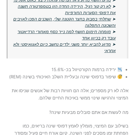
➤
מדען חושף מדוע גיאו־הנדסה עלולה ליצור כאוס אקלימי
➤
לא רק קור רגיל, הירידה החדה הזו בטמפרטורה תשנה
את דפוסי הסערות החורפיות
➤
שתלתי במבוק בחצר הקטנה שלי, השכנים הפכו לאויבים
והשכונה התפלגה
➤
מומחה חימום חושף למה נייר כסף מאחורי הרדיאטור
עובד רק בכיוון אחד
➤
מדוע להביא יותר משני ילדים נחשב כיום לאגואיסטי ולא
אחראי
ירידה ברמות הקורטיזול בכ-15.6%
שיפור בדפוסי שינה ובעליית השלב האיכותי בשינה (REM)
אלה לא רק מספרים; אלה הם חוויות רבות של אנשים שניסו את
המיצוי והרגישו שינוי ממשי באיכות החיים שלהם.
מה לעשות אם אתם סובלים מבעיות שינה?
בשילוב עם המיצוי, מומלץ לאמץ דפוסי שינה בריאים, כמו
הפחתת זמן מסכים לפני השינה, קיום אורח חיים פעיל ומסודר