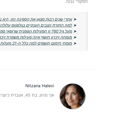
תפקודי גבוה.
➤
אחרי שנים רבות מצאו את הספינה הזו, היא
➤
למה החזרת הצבים הענקיים בגלפגוס עלולה ל
➤
מעל גיל 60? זו הפעילות הגופנית שרופאי ספורט ממליצים עליה יותר מהליכה
➤
מומחה זיכרון חושף איזה פעילות משפרת זיכרון אחרי גיל 0
➤
מומחי חימום חושפים למה כלל ה-21 מעלות מיושן ומה הטמפרטורה החדשה שמומלצת
Nitzana Halevi
אני מרגו, בת 45, ועובדת כיוצרת תוכן וכתבת תוכן אינטרנטית עם ניסיון רב בתחום.