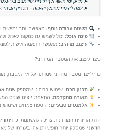
➤
מדען ימי חושף איך תיירות לווייתנים בגרינלנ
➤
למה לשכוח מחומץ ושעווה – הטריק הביתי ה
משטח עבודה נוסף:
מאפשר יותר גמישות וב
פינת אוכל:
יכול לשמש גם כמקום לאכול ולהת
עיצוב מרהיב:
מאפשר התאמה אישית לפונקצ
כיצד לעצב את המטבח המודרני?
כדי לייצר מטבח מודרני שמוותר על אי המטבח, מו
תכנון חכם:
שימוש בריהוט שמספק שטח אחסון
תאורה מתקדמת:
התאמת גופים שונים המעניק
אלמנטים טבעיים:
הוספת צמחים ושימוש בח
הדת הדיורית המודרנית צריכה להשתנות, כי
ויתורי
חדשני
שמספק יותר חופש ותנועה. בעזרתו של מעצב