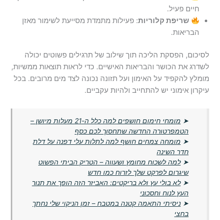
חיים פעיל.
שריפת קלוריות
: פעילות מתמדת מסייעת לשימור מאזן
הבריאות.
לסיכום, הפסקת הליכה תוך שילוב של תרגילים פשוטים יכולה
לשדרג את הכושר והבריאות האישיים. כדי לראות תוצאות ממשיות,
מומלץ להקפיד על האימון ועל תזונה נכונה לצד מים מרובים. בכל
עיקרון אימוני יש להתחייב ולהיות עקביים.
➤
מומחי חימום חושפים למה כלל ה-21 מעלות מיושן –
הטמפרטורה החדשה שתחסוך לכם כסף
➤
מומחה צמחים חושף למה לתלות עלי דפנה על דלת
חדר השינה
➤
למה לשכוח מחומץ ושעווה – הטריק הביתי הפשוט
שיגרום לפרקט שלך לזרוח כמו חדש
➤
לא בולי עץ ולא בריקטים: האביזר הזה הופך את תנור
העץ לנוח וחסכוני
➤
ניסיתי התאמה קטנה במטבח – זמן הניקוי שלי נחתך
בחצי