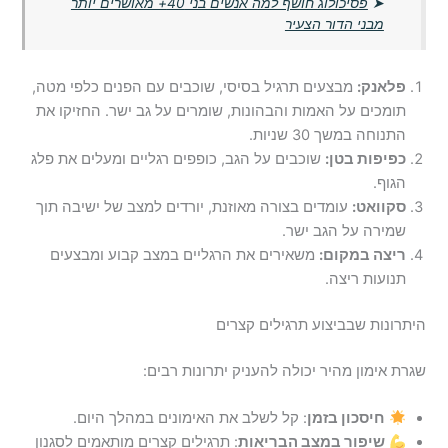
➤
פסיכולוג חושף למה אנשים בני 40+ מאושרים יותר
מבני הדור הצעיר
פלאנק:
מבצעים תרגיל בסיסי, שוכבים עם הפנים כלפי מטה,
תומכים על האמות והבהונות, שומרים על גב ישר. החזיקו את
התנוחה במשך 30 שניות.
כפיפות בטן:
שוכבים על הגב, כופפים רגליים ומעלים את פלג
הגוף.
סקוואט:
עומדים בצורה מאוזנת, יורדים למצב של ישיבה תוך
שמירה על הגב ישר.
ריצה במקום:
משאירים את הרגליים במצב קבוע ומבצעים
תנועות ריצה.
היתרונות שבביצוע תרגילים קצרים
שגרת אימון מהיר יכולה להעניק יתרונות רבים:
חיסכון בזמן
: קל לשלב את האימונים במהלך היום.
שיפור במצב הבריאות
: תרגילים קצרים מותאמים לסגנון