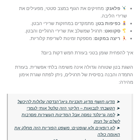
פלאנק
: מחזיקים את הגוף במצב סטטי, מפעילים את
שרירי הליבה.
כפיפות בטן
: מתמקדים במחזקות שרירי הבטן.
סקוואט
: תרגיל שמשלב את שרירי הרגליים והבטן.
ריצה במקום
: מספקת זמינות לשריפת קלוריות.
איך להפחית שומן בטני בעזרת חמש דקות ביום?
השגת בטן שטוחה וגדולה אינה משימה בלתי אפשרית. בעזרת
התמדה והבנה בסיסית של תרגילים, ניתן לפתח שגרת אימון
מהירה:
➤
מדען חושף מדוע תוכניות גיאו־הנדסה עלולות להיכשל
➤
הקשבתי לנבואות – הליקוי הזה טלטל אותי לגמרי
➤
למה גרינלנד נמסה אבל המדינות העשירות מסרבות
לשלם על הנזק
➤
לא רופאים ולא שופטים: משפט הפוריות הזה מחלק את
האומה כולה