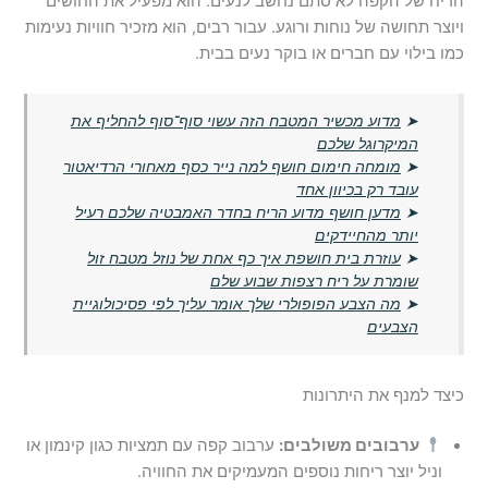
הריח של הקפה לא סתם נחשב לנעים. הוא מפעיל את החושים
ויוצר תחושה של נוחות ורוגע. עבור רבים, הוא מזכיר חוויות נעימות
כמו בילוי עם חברים או בוקר נעים בבית.
➤
מדוע מכשיר המטבח הזה עשוי סוף־סוף להחליף את
המיקרוגל שלכם
➤
מומחה חימום חושף למה נייר כסף מאחורי הרדיאטור
עובד רק בכיוון אחד
➤
מדען חושף מדוע הריח בחדר האמבטיה שלכם רעיל
יותר מהחיידקים
➤
עוזרת בית חושפת איך כף אחת של נוזל מטבח זול
שומרת על ריח רצפות שבוע שלם
➤
מה הצבע הפופולרי שלך אומר עליך לפי פסיכולוגיית
הצבעים
כיצד למנף את היתרונות
ערבובים משולבים:
ערבוב קפה עם תמציות כגון קינמון או
וניל יוצר ריחות נוספים המעמיקים את החוויה.