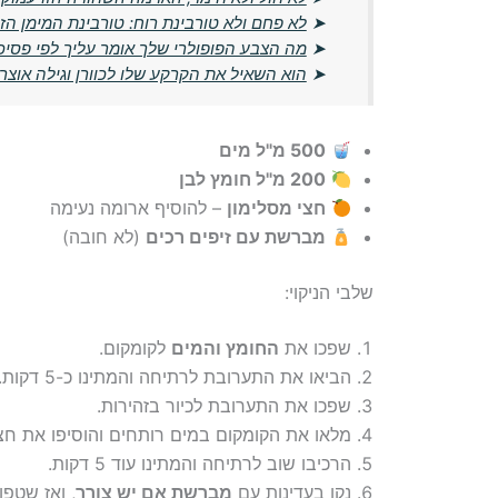
➤
לא פחם ולא טורבינת רוח: טורבינת המימן 
➤
מה הצבע הפופולרי שלך אומר עליך לפי פסיכו
➤
הוא השאיל את הקרקע שלו לכוורן וגילה אוצר
500 מ"ל מים
200 מ"ל חומץ לבן
חצי מסלימון
– להוסיף ארומה נעימה
מברשת עם זיפים רכים
(לא חובה)
שלבי הניקוי:
שפכו את
החומץ והמים
לקומקום.
הביאו את התערובת לרתיחה והמתינו כ-5 דקות.
שפכו את התערובת לכיור בזהירות.
מלאו את הקומקום במים רותחים והוסיפו את חצי 
הרכיבו שוב לרתיחה והמתינו עוד 5 דקות.
נקו בעדינות עם
מברשת אם יש צורך
, ואז שטפו