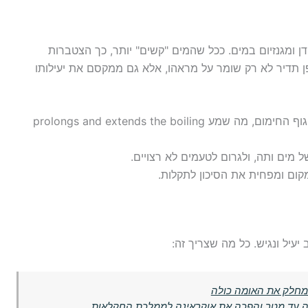
 ומגנזיום במים. ככל שהמים "קשים" יותר, כך הצטברות
ן תדיר לא רק שומר על מראהו, אלא גם ממקסם את יעילותו
: שכבת האבנית מבודדת את גוף החימום, מה שמע prolongs and extends the boiling
 מים ותה, ולגרום לטעמים לא רצויים.
מקום ומפחית את הסיכון לתקלות.
 יעיל ונגיש. כל מה שצריך זה:
 מחלק את האומה כולה
קה עד מטר והפכה את אוקראינה לממלכת החקלאות