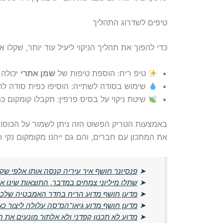
טיפים לשדרוג התהליך
כדי להפוך את תהליך הניקוי ליעיל עוד יותר, שקלו
טיפ ריח: הוספת טיפות של
שמן אתרי
יכולה 
שימוש בסודה לשתייה: הוסיפו כפית סודה לת
שיטת ניקוי על בסיס פרפין: תקבלו קומקום כ
באמצעות הטריק הפשוט הזה ניתן לשמור על הכוסו
את המתכון עם חברים, והם גם ייהנו מקומקום נקי ו
➤
פנסיונר חושף איך עיריה קנסה אותו אלפי שק
➤
שתלו מיליוני צמחים במדבר, התוצאות שינו א
➤
מדען חושף מדוע הריח בחדר האמבטיה שלכם 
➤
מדען חושף מדוע גיאו־הנדסה עלולה ליצור כא
➤
מדוע לא תכנון קפדני ולא אלתור מונעים את ה