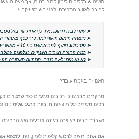
השימוש בקליפות לימון לרוב בטוח, אך מעטים עשויי
קרובה לאוויר הסביבתי לפני השימוש קבוע.
➤
עוזרת בית חושפת איך כף אחת של נוזל מטבח
➤
מומחה חימום חושף למה נייר כסף מאחורי הרד
➤
פסיכולוג חושף למה אנשים בני 40+ מאושרים יותר מבני הדור הצעיר
➤
למה החזרת הצבים הענקיים בגלפגוס עלולה ל
➤
לא נאומים ולא שלטים: המחווה האסורה הזו
האם זה באמת עובד?
מחקרים מראים כי רכיבים טבעיים כפי שמצויים בקלי
רבים מעידים על תוצאות חיוביות ברגע שלימונים נכ
העברת הבית לאווירה רעננה וטבעית היא הבחירה הנ
אם אתם רוצים לרכוש קליפות לימון, ניתן למצוא אות