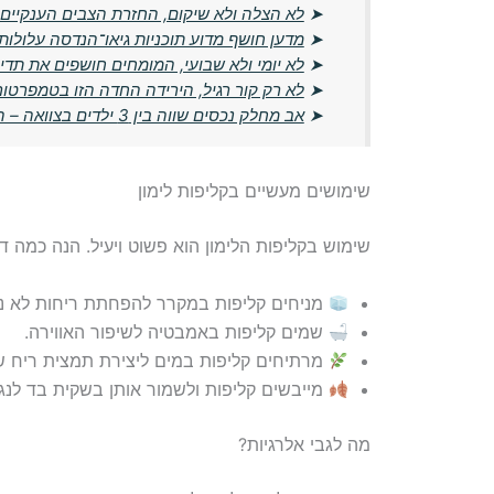
➤
לא הצלה ולא שיקום, החזרת הצבים הענקיים 
➤
מדען חושף מדוע תוכניות גיאו־הנדסה עלולות
➤
לא יומי ולא שבועי, המומחים חושפים את תד
➤
לא רק קור רגיל, הירידה החדה הזו בטמפרטו
➤
אב מחלק נכסים שווה בין 3 ילדים בצוואה – האישה זועמת על חוסר הצדק
שימושים מעשיים בקליפות לימון
שימוש בקליפות הלימון הוא פשוט ויעיל. הנה כמה דר
מניחים קליפות במקרר להפחתת ריחות לא נע
שמים קליפות באמבטיה לשיפור האווירה.
מרתיחים קליפות במים ליצירת תמצית ריח ש
מייבשים קליפות ולשמור אותן בשקית בד לנג
מה לגבי אלרגיות?