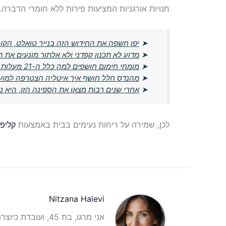
חנויות אורגניות המציעות פירות ללא חומרי הדברה.
➤
יפן חשפה את החידוש הזה בנייר טואלט, הקונ
➤
מדוע לא תכנון קפדני ולא אלתור מונעים את ה
➤
מומחי חימום חושפים למה כלל ה-21 מעלות מיושן ומה הטמפרטורה החדשה שמומלצת
➤
מהנדס חלל חושף איך איטליה הצטרפה למועדון
➤
אחרי שנים רבות מצאו את הספינה הזו, היא
לכן, שמירה על ריחות נעימים בבית באמצעות
קליפו
Nitzana Halevi
אני מרגו, בת 45, ועובדת כיוצרת תוכן וכתבת תוכן אינטרנטית עם ניסיון רב בתחום.