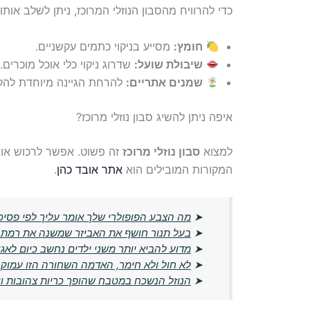
כדי להרוויח מהסבון הנוזלי המרוכז, ניתן לשלב אות
חומץ:
מסייע בניקוי כתמים עקשניים.
שיבולת שועל:
שדרוג ניקוי כלי אוכל מוכרים.
שמנים אתריים:
להרחת הגיינה מיוחדת להק
איפה ניתן להשיג סבון נוזלי מרוכז?
למצוא
סבון נוזלי מרוכז
זה פשוט. אפשר לרכוש אותו 
המקורות המובילים הוא
אתר אובד כהן
.
➤
מה הצבע הפופולרי שלך אומר עליך לפי פסיכו
➤
בעל תנור חושף את האביזר שמשנה את רמת 
➤
מדוע להביא יותר משני ילדים נחשב כיום לאגו
➤
לא חול ולא חימר, האדמה השחורה הזו עמו
➤
הנוזל הנשכח במטבח שהופך כריות צהובות וישנ