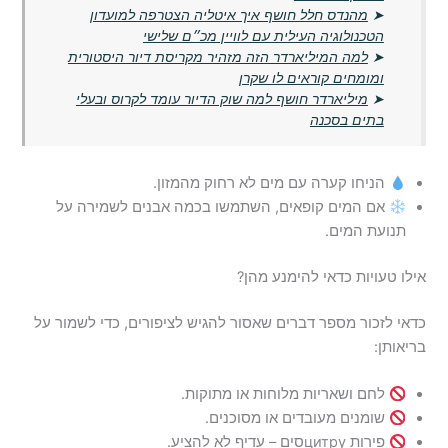
➤
מהנדס חלל חושף איך איטליה הצטרפה למועדון
הטכנולוגיה העילית עם לוויין מכ״ם שלישי
➤
למה המיליארדר הזה מזהיר מקריסת דיור היסטורית
ומומחים קוראים לו שקרן
➤
מיליארדר חושף למה שוק הדיור עומד לקרוס ובעלי
בתים בסכנה
הניחו קערה עם מים לא רחוק מהמזון.
אם המים קופאים, השתמשו בכמה אבנים לשמירה על
תנועת המים.
אילו טעויות כדאי להימנע מהן?
כדאי לזכור מספר דברים שאסור להגיש לציפורים, כדי לשמור על
בריאותן:
לחם ושאריות מלוחות או מתוקות.
שומנים מעובדים או מסוכנים.
פירות цитруסים – עדיף לא להציע.