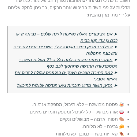
חשוב לדעת כי
הציפורים
אוהבות מגוון רחב של מזון. כמו שהן
מדלגות על פני השדות בחיפוש אחר חרקים, כך ניתן להקל עליהם
על ידי מתן מזון מהבית:
➤
אם הציפורים האלה מגיעות לגינה שלכם – כנראה שיש
לכם גן עדן קטן בבית
➤
שתלתי במבוק בחצר הקטנה שלי, השכנים הפכו לאויבים
והשכונה התפלגה
➤
מומחי חימום חושפים למה כלל ה-21 מעלות מיושן –
הטמפרטורה החדשה שתחסוך לכם כסף
➤
למה החזרת הצבים הענקיים בגלפגוס עלולה להרוס את
האיזון הטבעי
➤
מדען חושף מדוע תוכניות גיאו־הנדסה עלולות להיכשל
פסטה מבושלת – ללא תיבול, מספקת אנרגיה.
אורז מבושל – קל לעיכול ומספק חומרים מזינים.
תפוחי אדמה – מבושלים ונקיים.
גבינה – לא מלוחה.
שאריות בשר—כמובן, לא מלוחות.