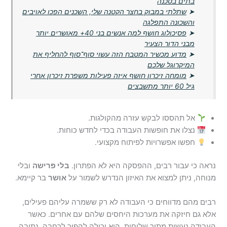
בתים בסכנה
➤
שתלתי במבוק בחצר הקטנה שלי, השכנים הפכו לאויבים
והשכונה התפלגה
➤
פסיכולוג חושף למה אנשים בני 40+ מאושרים יותר
מבני הדור הצעיר
➤
מדוע מכשיר המטבח הזה עשוי סוף־סוף להחליף את
המיקרוגל שלכם
➤
מומחה זיכרון חושף איזה פעילות משפרת זיכרון אחרי
גיל 60 יותר מתשבצים
אל תהססו לבקש עזרה מהקולגות.
נצלו את חופשות העבודה בכדי לחדש כוחות.
חפשו אפשרויות לפיתוח מקצועי.
נראה כי עבור רבים, ההפסקה היא לא הפתרון.
בלי פרישה
ובלי
מנוחה, ניתן למצוא את האיזון הנדרש לשמור על
אושר
בר קיימא.
רבים מהם מדווחים כי העבודה לא רק ששמרה עליהם פעילים,
אלא גם חיזקה את מערכות היחסים שלהם עם אחרים. כאשר
העבודה נעשית מתוך שליחות, היא יכולה להפוך לרחבה, נתיבה