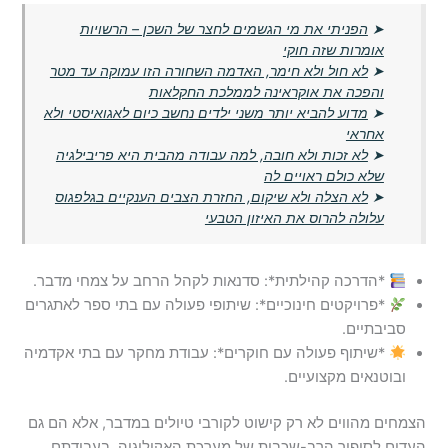
➤
הפניתי את מי הגשמים לחצר של השכן – הרשויות
אומרות שזה חוקי
➤
לא חול ולא חימר, האדמה השחורה הזו עמוקה עד מטר
והפכה את אוקראינה לממלכת החקלאות
➤
מדוע להביא יותר משני ילדים נחשב כיום לאגואיסטי ולא
אחראי
➤
לא זכות ולא חובה, למה עבודה מהבית היא פריבילגיה
שלא כולם ראויים לה
➤
לא הצלה ולא שיקום, החזרת הצבים הענקיים בגלפגוס
עלולה להרוס את האיזון הטבעי
*הדרכה קהילתית*: סדנאות לקהל הרחב על צמחי מדבר.
*פרויקטים חינוכיים*: שיתופי פעולה עם בתי ספר לאתגרים
סביבתיים.
*שיתוף פעולה עם חוקרים*: עבודת מחקר עם בתי אקדמיה
ובוטנאים מקצועיים.
הצמחים מהווים לא רק קישוט לקורבי טיולים במדבר, אלא הם גם
העדים לסיפור הרב-שכבות של מערכת האקולוגיה. בעבודתם