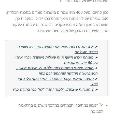
הצמחים בישראל: מצב החירום
נכון להיום, מעל 400 מיני צמחים בישראל מוגרים בסכנת הכחדה,
מצב שנגרם על ידי פיתוח מואץ והרס בתי גידול. בעקבות כך,
הצוות של מכון דש"א מבצע סקרים רב-שנתיים על מנת לעקוב
אחרי השינויים במצבן של אוכלוסיות הצמחים.
➤
אחרי שנים רבות מצאו את הספינה הזו, היא נשמרה
בצורה מושלמת
➤
מומחה זיכרון חושף איזה פעילות משפרת זיכרון אחרי
גיל 60 יותר מתשבצים
➤
מומחי חימום חושפים למה כלל ה-21 מעלות מיושן –
הטמפרטורה החדשה שתחסוך לכם כסף
➤
ניסיתי התאמה קטנה במטבח – זמן הניקוי שלי נחתך
בחצי
➤
3 המזלות שיצטרכו ללמוד להגיד "לא" כבר בחודש מרץ
*מגוון צמחים*: הצמחים במדבר משתנים בהתאמה
לסביבה.