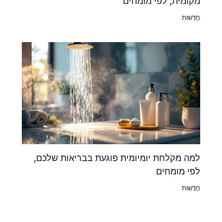
מקומית, לפי מומחים
חֲדָשׁוֹת
למה מקלחת יומיומית פוגעת בבריאות שלכם,
לפי מומחים
חֲדָשׁוֹת