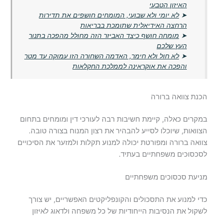
האיזון הטבעי
➤
לא יומי ולא שבועי, המומחים חושפים את תדירות
הרחצה האידיאלית שתומכת בבריאות
➤
מומחה חושף כיצד האביזר הזה מחולל מהפכה בתנור
העץ שלכם
➤
לא חול ולא חימר, האדמה השחורה הזו עמוקה עד מטר
והפכה את אוקראינה לממלכת החקלאות
הכנת צוואה ברורה
במקרים כאלה, קיימת חשיבות רבה לעורכי דין ומומחים בתחום
הצוואות, שיוכלו לסייע להבהיר את רצון המנוח בצורה טובה.
צוואה ברורה ומפורטת יכולה למנוע תקלות ולמזער את הסיכויים
לסכסוכים משפחתיים בעתיד.
מניעת סכסוכים משפחתיים
כדי למנוע את התסכולים והקונפליקטים האפשריים, יש צורך
לשקול את הנסיבות הייחודיות של כל משפחה ולדאוג לאיזון